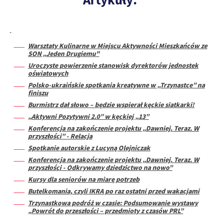
Warsztaty Kulinarne w Miejscu Aktywności Mieszkańców ze
SON „Jeden Drugiemu"
Uroczyste powierzenie stanowisk dyrektorów jednostek
oświatowych
Polsko-ukraińskie spotkania kreatywne w „Trzynastce” na
finiszu
Burmistrz dał słowo – będzie wspierał kęckie siatkarki!
„Aktywni Pozytywni 2.0” w kęckiej „13”
Konferencja na zakończenie projektu „Dawniej. Teraz. W
przyszłości” - Relacja
Spotkanie autorskie z Lucyną Olejniczak
Konferencja na zakończenie projektu „Dawniej. Teraz. W
przyszłości - Odkrywamy dziedzictwo na nowo”
Kursy dla seniorów na miarę potrzeb
Butelkomania, czyli IKRA po raz ostatni przed wakacjami
Trzynastkowa podróż w czasie: Podsumowanie wystawy
„Powrót do przeszłości – przedmioty z czasów PRL”