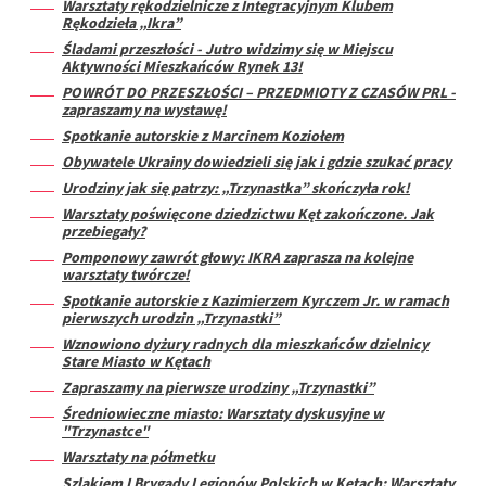
Warsztaty rękodzielnicze z Integracyjnym Klubem
Rękodzieła „Ikra”
Śladami przeszłości - Jutro widzimy się w Miejscu
Aktywności Mieszkańców Rynek 13!
POWRÓT DO PRZESZŁOŚCI – PRZEDMIOTY Z CZASÓW PRL -
zapraszamy na wystawę!
Spotkanie autorskie z Marcinem Koziołem
Obywatele Ukrainy dowiedzieli się jak i gdzie szukać pracy
Urodziny jak się patrzy: „Trzynastka” skończyła rok!
Warsztaty poświęcone dziedzictwu Kęt zakończone. Jak
przebiegały?
Pomponowy zawrót głowy: IKRA zaprasza na kolejne
warsztaty twórcze!
Spotkanie autorskie z Kazimierzem Kyrczem Jr. w ramach
pierwszych urodzin „Trzynastki”
Wznowiono dyżury radnych dla mieszkańców dzielnicy
Stare Miasto w Kętach
Zapraszamy na pierwsze urodziny „Trzynastki”
Średniowieczne miasto: Warsztaty dyskusyjne w
"Trzynastce"
Warsztaty na półmetku
Szlakiem I Brygady Legionów Polskich w Kętach: Warsztaty