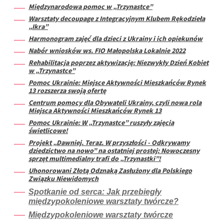
Międzynarodowa pomoc w „Trzynastce”
Warsztaty decoupage z Integracyjnym Klubem Rękodzieła
„Ikra”
Harmonogram zajęć dla dzieci z Ukrainy i ich opiekunów
Nabór wniosków ws. FIO Małopolska Lokalnie 2022
Rehabilitacja poprzez aktywizację: Niezwykły Dzień Kobiet
w „Trzynastce”
Pomoc Ukrainie: Miejsce Aktywności Mieszkańców Rynek
13 rozszerza swoją ofertę
Centrum pomocy dla Obywateli Ukrainy, czyli nowa rola
Miejsca Aktywności Mieszkańców Rynek 13
Pomoc Ukrainie: W „Trzynastce” ruszyły zajęcia
świetlicowe!
Projekt „Dawniej. Teraz. W przyszłości - Odkrywamy
dziedzictwo na nowo” na ostatniej prostej: Nowoczesny
sprzęt multimedialny trafi do „Trzynastki”!
Uhonorowani Złotą Odznaką Zasłużony dla Polskiego
Związku Niewidomych
Spotkanie od serca: Jak przebiegły
międzypokoleniowe warsztaty twórcze?
Międzypokoleniowe warsztaty twórcze