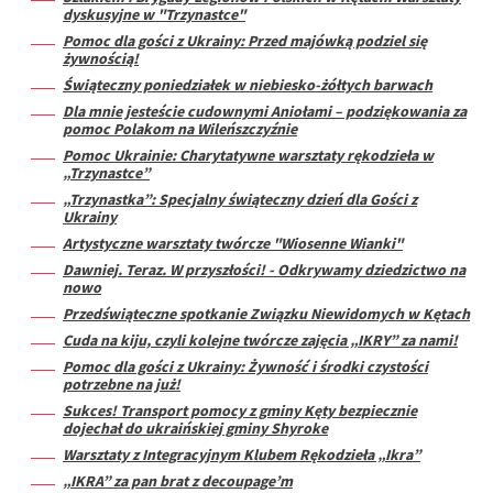
dyskusyjne w "Trzynastce"
Pomoc dla gości z Ukrainy: Przed majówką podziel się
żywnością!
Świąteczny poniedziałek w niebiesko-żółtych barwach
Dla mnie jesteście cudownymi Aniołami – podziękowania za
pomoc Polakom na Wileńszczyźnie
Pomoc Ukrainie: Charytatywne warsztaty rękodzieła w
„Trzynastce”
„Trzynastka”: Specjalny świąteczny dzień dla Gości z
Ukrainy
Artystyczne warsztaty twórcze "Wiosenne Wianki"
Dawniej. Teraz. W przyszłości! - Odkrywamy dziedzictwo na
nowo
Przedświąteczne spotkanie Związku Niewidomych w Kętach
Cuda na kiju, czyli kolejne twórcze zajęcia „IKRY” za nami!
Pomoc dla gości z Ukrainy: Żywność i środki czystości
potrzebne na już!
Sukces! Transport pomocy z gminy Kęty bezpiecznie
dojechał do ukraińskiej gminy Shyroke
Warsztaty z Integracyjnym Klubem Rękodzieła „Ikra”
„IKRA” za pan brat z decoupage’m