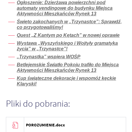
Ogłoszenie: Dzierżawa powierzchni pod
automaty vendingowe do budynku Miejsca
Aktywności Mieszkańców Rynek 13
Święto zakochanych w „Trzynastce”: Sprawdź,
co przygotowaliśmy!
Quest „Z Kantym po Kętach” w nowej oprawie
Wystawa „Wyszyńskiego i Wojtyły gramatyka
życia” w „Trzynastce”!
„Trzynastka” wspiera WOŚP
Betlejemskie Światło Pokoju trafiło do Miejsca
Aktywności Mieszkańców Rynek 13
Kup świąteczne dekoracje i wspomóż kęckie
Klaryski!
Pliki do pobrania:
POROZUMIENIE.docx