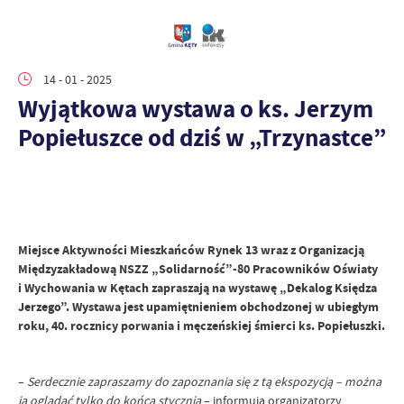
14 - 01 - 2025
Wyjątkowa wystawa o ks. Jerzym
Popiełuszce od dziś w „Trzynastce”
Miejsce Aktywności Mieszkańców Rynek 13 wraz z Organizacją
Międzyzakładową NSZZ „Solidarność”-80 Pracowników Oświaty
i Wychowania w Kętach zapraszają na wystawę „Dekalog Księdza
Jerzego”. Wystawa jest upamiętnieniem obchodzonej w ubiegłym
roku, 40. rocznicy porwania i męczeńskiej śmierci ks. Popiełuszki.
–
Serdecznie zapraszamy do zapoznania się z tą ekspozycją – można
ją oglądać tylko do końca stycznia
– informują organizatorzy.