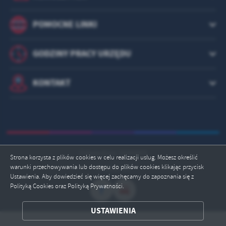
POMOCNE LINKI
GODZINY PRACY URZĘDU
KONTAKT
Odwiedzin: 5645855
Strona korzysta z plików cookies w celu realizacji usług. Możesz określić
warunki przechowywania lub dostępu do plików cookies klikając przycisk
Online: 15
Ustawienia. Aby dowiedzieć się więcej zachęcamy do zapoznania się z
Polityką Cookies oraz Polityką Prywatności.
ZAPISZ WYBRANE
USTAWIENIA
ODRZUĆ WSZYSTKIE