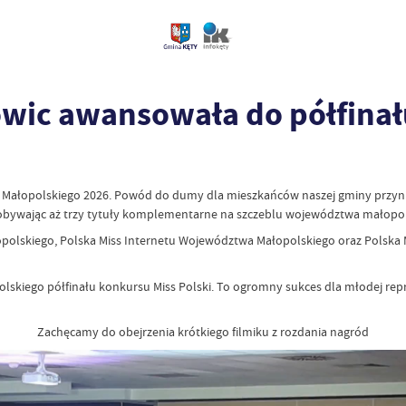
wic awansowała do półfinału
j. Małopolskiego 2026. Powód do dumy dla mieszkańców naszej gminy przynio
zdobywając aż trzy tytuły komplementarne na szczeblu województwa małopol
polskiego, Polska Miss Internetu Województwa Małopolskiego oraz Polska 
lskiego półfinału konkursu Miss Polski. To ogromny sukces dla młodej rep
Zachęcamy do obejrzenia krótkiego filmiku z rozdania nagród