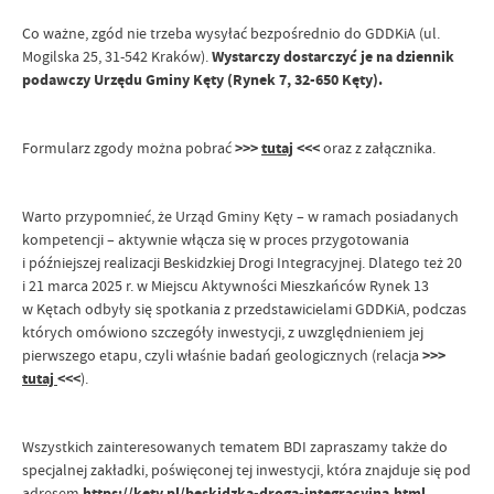
Co ważne, zgód nie trzeba wysyłać bezpośrednio do GDDKiA (ul.
Mogilska 25, 31-542 Kraków).
Wystarczy dostarczyć je na dziennik
podawczy Urzędu Gminy Kęty (Rynek 7, 32-650 Kęty).
Formularz zgody można pobrać
>>>
tutaj
<<<
oraz z załącznika.
Warto przypomnieć, że Urząd Gminy Kęty – w ramach posiadanych
kompetencji – aktywnie włącza się w proces przygotowania
i późniejszej realizacji Beskidzkiej Drogi Integracyjnej. Dlatego też 20
i 21 marca 2025 r. w Miejscu Aktywności Mieszkańców Rynek 13
w Kętach odbyły się spotkania z przedstawicielami GDDKiA, podczas
których omówiono szczegóły inwestycji, z uwzględnieniem jej
pierwszego etapu, czyli właśnie badań geologicznych (relacja
>>>
tutaj
<<<
).
Wszystkich zainteresowanych tematem BDI zapraszamy także do
specjalnej zakładki, poświęconej tej inwestycji, która znajduje się pod
adresem
https://kety.pl/beskidzka-droga-integracyjna.html
.