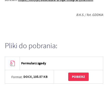
B.K.S. / fot. GDDKiA
Pliki do pobrania:
Formularz zgody
DOCX,
108.57 KB
POBIERZ
Format: