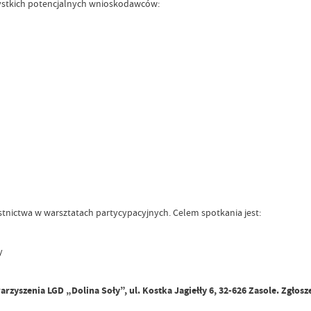
zystkich potencjalnych wnioskodawców:
stnictwa w warsztatach partycypacyjnych. Celem spotkania jest:
y
arzyszenia LGD „Dolina Soły”, ul. Kostka Jagiełły 6, 32-626 Zasole. Zgłosze