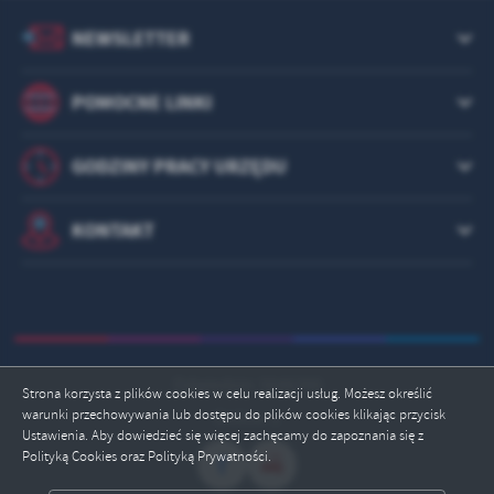
NEWSLETTER
POMOCNE LINKI
GODZINY PRACY URZĘDU
KONTAKT
Odwiedzin: 5646390
Strona korzysta z plików cookies w celu realizacji usług. Możesz określić
warunki przechowywania lub dostępu do plików cookies klikając przycisk
Online: 1
Ustawienia. Aby dowiedzieć się więcej zachęcamy do zapoznania się z
Polityką Cookies oraz Polityką Prywatności.
ZAPISZ WYBRANE