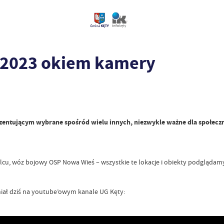
 2023 okiem kamery
entującym wybrane spośród wielu innych, niezwykle ważne dla społeczno
u, wóz bojowy OSP Nowa Wieś – wszystkie te lokacje i obiekty podglądamy 
miał dziś na youtube’owym kanale UG Kęty: