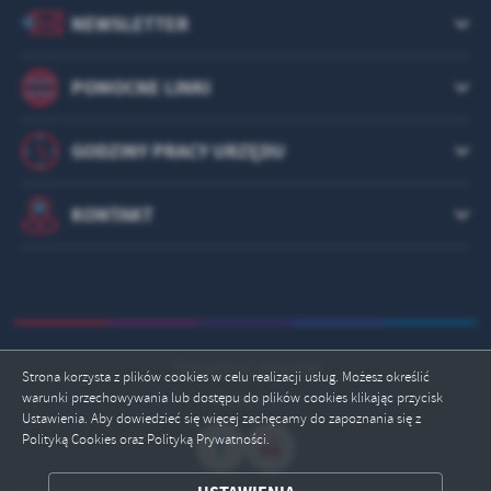
NEWSLETTER
POMOCNE LINKI
GODZINY PRACY URZĘDU
KONTAKT
Odwiedzin: 5641888
Strona korzysta z plików cookies w celu realizacji usług. Możesz określić
warunki przechowywania lub dostępu do plików cookies klikając przycisk
Online: 9
Ustawienia. Aby dowiedzieć się więcej zachęcamy do zapoznania się z
Polityką Cookies oraz Polityką Prywatności.
ZAPISZ WYBRANE