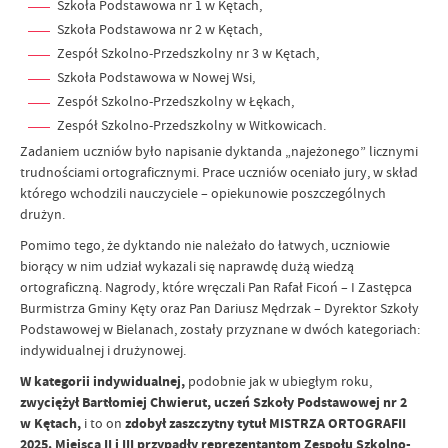
Szkoła Podstawowa nr 1 w Kętach,
Szkoła Podstawowa nr 2 w Kętach,
Zespół Szkolno-Przedszkolny nr 3 w Kętach,
Szkoła Podstawowa w Nowej Wsi,
Zespół Szkolno-Przedszkolny w Łękach,
Zespół Szkolno-Przedszkolny w Witkowicach.
Zadaniem uczniów było napisanie dyktanda „najeżonego” licznymi
trudnościami ortograficznymi. Prace uczniów oceniało jury, w skład
którego wchodzili nauczyciele – opiekunowie poszczególnych
drużyn.
Pomimo tego, że dyktando nie należało do łatwych, uczniowie
biorący w nim udział wykazali się naprawdę dużą wiedzą
ortograficzną. Nagrody, które wręczali Pan Rafał Ficoń – I Zastępca
Burmistrza Gminy Kęty oraz Pan Dariusz Mędrzak – Dyrektor Szkoły
Podstawowej w Bielanach, zostały przyznane w dwóch kategoriach:
indywidualnej i drużynowej.
W kategorii indywidualnej,
podobnie jak w ubiegłym roku,
zwyciężył Bartłomiej Chwierut, uczeń Szkoły Podstawowej nr 2
w Kętach,
i to on
zdobył zaszczytny tytuł MISTRZA ORTOGRAFII
2025. Miejsca II i III przypadły reprezentantom Zespołu Szkolno-