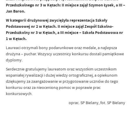
Przedszkolnego nr 3 w Kętach: II miejsce zajął Szymon Łysek, a III –
Jan Baron.
W kategorii drużynowej zwyciężyła reprezentacja Szkoły
Podstawowej nr 2 w Kętach. II miejsce zajął Zespół Szkolno-
Przedszkolny nr 3 w Kętach, a III miejsce – Szkoła Podstawowa nr
1 w Kętach.
Laureaci otrzymali bony podarunkowe oraz medale, a najlepsza
drużyna – puchar. Wszyscy uczestnicy konkursu dostali pamiątkowe
dyplomy.
Serdecznie gratulujemy laureatom oraz wszystkim uczestnikom
wspaniałej rywalizacji i dużej wiedzy ortograficznej, a opiekunom
dziękujemy za zaangażowanie w przygotowanie uczniów do tego
konkursu oraz za nieocenioną pomoc w poprawie prac
konkursowych.
oprac. SP Bielany, fot. SP Bielany