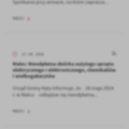
Spotkania przy armacie, na które zaprasza...
WIĘCEJ
27 - 05 - 2024
Malec: Nieodpłatna zbiórka zużytego sprzętu
elektrycznego i elektronicznego, chemikaliów
i wielkogabarytów
Urząd Gminy Kęty informuje, że: 28 maja 2024
r. w Malcu odbędzie się nieodpłatna...
WIĘCEJ