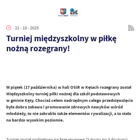
21 - 10 - 2025
Turniej międzyszkolny w piłkę
nożną rozegrany!
W piątek (17 października) w hali OSiR w Kętach rozegrany został
Międzyszkolny turniej piłki nożnej dla szkół podstawowych
w gminie Kęty. Chociaż celem nadrzędnym całego przedsięwzięcia
była dobra zabawa i promowanie zdrowych nawyków wśród
młodzieży, to nie zabrakło także elementów rywalizacji, a ta stała
na bardzo wysokim poziomie.
Turniej został podzielony na fazę grupową (3 grupy po 3 drużyny)