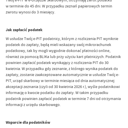
Twój e-PIT w e-Urzędzie Skarbowym, otrzymają zwrot podatku
w terminie do 45 dni. W przypadku zeznań papierowych termin
zwrotu wynosi do 3 miesięcy.
Jak zapłacić podatek
W usłudze Twój e-PIT podatnicy, którym z rozliczenia PIT wyniknie
podatek do zapłaty, będą mieli wskazany swój mikrorachunek
podatkowy, tak by mogli wygodnie dokonać płatności online,
również za pomocą BLIKa lub przy użyciu kart płatniczych. Podatnik
powinien zapłacić podatek wynikający z rozliczenia PIT do 30
kwietnia. W przypadku gdy zeznanie, z którego wynika podatek do
zapłaty, zostanie zaakceptowane automatycznie w usłudze Twój e-
PIT, urząd skarbowy w terminie miesiąca od dnia automatycznej
akceptacji zeznania (czyli od 30 kwietnia 2026 r.), wyśle podatnikowi
informację o kwocie podatku do zapłaty. W takim przypadku
podatnik powinien zapłacić podatek w terminie 7 dni od otrzymania
informacji z urzędu skarbowego.
Wsparcie dla podatników