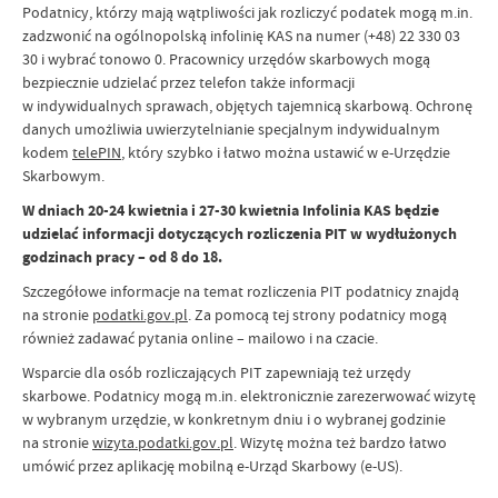
Podatnicy, którzy mają wątpliwości jak rozliczyć podatek mogą m.in.
zadzwonić na ogólnopolską infolinię KAS na numer (+48) 22 330 03
30 i wybrać tonowo 0. Pracownicy urzędów skarbowych mogą
bezpiecznie udzielać przez telefon także informacji
w indywidualnych sprawach, objętych tajemnicą skarbową. Ochronę
danych umożliwia uwierzytelnianie specjalnym indywidualnym
kodem
telePIN
, który szybko i łatwo można ustawić w e-Urzędzie
Skarbowym.
W dniach 20-24 kwietnia i 27-30 kwietnia Infolinia KAS będzie
udzielać informacji dotyczących rozliczenia PIT w wydłużonych
godzinach pracy – od 8 do 18.
Szczegółowe informacje na temat rozliczenia PIT podatnicy znajdą
na stronie
podatki.gov.pl
. Za pomocą tej strony podatnicy mogą
również zadawać pytania online – mailowo i na czacie.
Wsparcie dla osób rozliczających PIT zapewniają też urzędy
skarbowe. Podatnicy mogą m.in. elektronicznie zarezerwować wizytę
w wybranym urzędzie, w konkretnym dniu i o wybranej godzinie
na stronie
wizyta.podatki.gov.pl
. Wizytę można też bardzo łatwo
umówić przez aplikację mobilną e-Urząd Skarbowy (e-US).