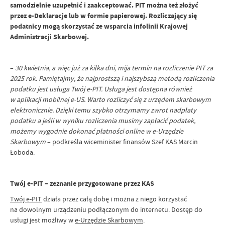
samodzielnie uzupełnić i zaakceptować.
PIT można też złożyć
przez e-Deklaracje lub w formie papierowej.
Rozliczający się
podatnicy mogą skorzystać ze wsparcia infolinii Krajowej
Administracji Skarbowej.
–
30 kwietnia, a więc już za kilka dni, mija termin na rozliczenie PIT za
2025 rok. Pamiętajmy, że najprostszą i najszybszą metodą rozliczenia
podatku jest usługa Twój e-PIT. Usługa jest dostępna również
w aplikacji mobilnej e-US. Warto rozliczyć się z urzędem skarbowym
elektronicznie. Dzięki temu szybko otrzymamy zwrot nadpłaty
podatku a jeśli w wyniku rozliczenia musimy zapłacić podatek,
możemy wygodnie dokonać płatności online w e-Urzędzie
Skarbowym
– podkreśla wiceminister finansów Szef KAS Marcin
Łoboda.
Twój e-PIT – zeznanie przygotowane przez KAS
Twój e-PIT
działa przez całą dobę i można z niego korzystać
na dowolnym urządzeniu podłączonym do internetu. Dostęp do
usługi jest możliwy w
e-Urzędzie Skarbowym
.