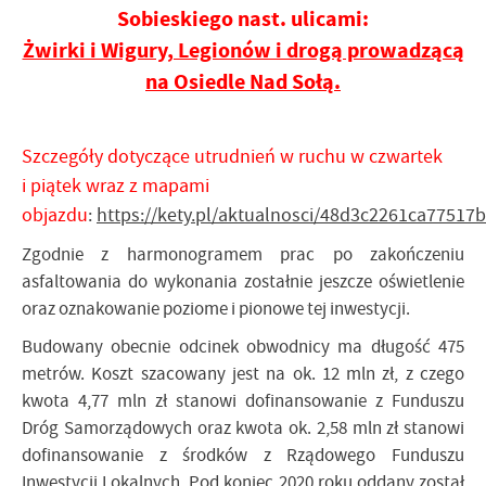
Sobieskiego nast. ulicami:
Żwirki i Wigury, Legionów i drogą prowadzącą
na Osiedle Nad Sołą.
Szczegóły dotyczące utrudnień w ruchu w czwartek
i piątek wraz z mapami
objazdu
:
https://kety.pl/aktualnosci/48d3c2261ca7751
Zgodnie z harmonogramem prac po zakończeniu
asfaltowania do wykonania zostałnie jeszcze oświetlenie
oraz oznakowanie poziome i pionowe tej inwestycji.
Budowany obecnie odcinek obwodnicy ma długość 475
metrów. Koszt szacowany jest na ok. 12 mln zł, z czego
kwota 4,77 mln zł stanowi dofinansowanie z Funduszu
Dróg Samorządowych oraz kwota ok. 2,58 mln zł stanowi
dofinansowanie z środków z Rządowego Funduszu
Inwestycji Lokalnych. Pod koniec 2020 roku oddany został