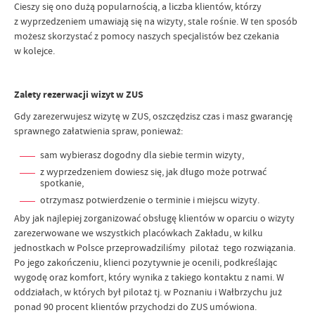
Cieszy się ono dużą popularnością, a liczba klientów, którzy
z wyprzedzeniem umawiają się na wizyty, stale rośnie. W ten sposób
możesz skorzystać z pomocy naszych specjalistów bez czekania
w kolejce.
Zalety rezerwacji wizyt w ZUS
Gdy zarezerwujesz wizytę w ZUS, oszczędzisz czas i masz gwarancję
sprawnego załatwienia spraw, ponieważ:
sam wybierasz dogodny dla siebie termin wizyty,
z wyprzedzeniem dowiesz się, jak długo może potrwać
spotkanie,
otrzymasz potwierdzenie o terminie i miejscu wizyty.
Aby jak najlepiej zorganizować obsługę klientów w oparciu o wizyty
zarezerwowane we wszystkich placówkach Zakładu, w kilku
jednostkach w Polsce przeprowadziliśmy pilotaż tego rozwiązania.
Po jego zakończeniu, klienci pozytywnie je ocenili, podkreślając
wygodę oraz komfort, który wynika z takiego kontaktu z nami. W
oddziałach, w których był pilotaż tj. w Poznaniu i Wałbrzychu już
ponad 90 procent klientów przychodzi do ZUS umówiona.