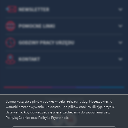
NEWSLETTER
POMOCNE LINKI
GODZINY PRACY URZĘDU
KONTAKT
Odwiedzin: 5642380
Strona korzysta z plików cookies w celu realizacji usług. Możesz określić
warunki przechowywania lub dostępu do plików cookies klikając przycisk
Online: 41
Ustawienia. Aby dowiedzieć się więcej zachęcamy do zapoznania się z
Polityką Cookies oraz Polityką Prywatności.
ZAPISZ WYBRANE