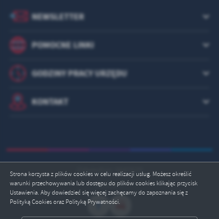
NEWSLETTER
POMOCNE LINKI
GODZINY PRACY URZĘDU
KONTAKT
Odwiedzin: 5647679
Strona korzysta z plików cookies w celu realizacji usług. Możesz określić
warunki przechowywania lub dostępu do plików cookies klikając przycisk
Online: 7
Ustawienia. Aby dowiedzieć się więcej zachęcamy do zapoznania się z
Polityką Cookies oraz Polityką Prywatności.
ZAPISZ WYBRANE