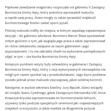
Piątkowe zwiedzanie magistratu rozpoczęło od gabinetu II Zastępcy
Burmistrza Gminy Kęty, który pokrótce wprowadził maluchy
w tajniki swej pracy. Dzieci mogły tu także sprawdzić miękkość
burmistrzowego fotela i zadać sporo pytań.
Później maluszki trafiły do miejsca, w którym zapadają najważniejsze
decyzje – do gabinetu włodarza. Burmistrz Marcin Śliwa opowiedział
miłym gościom o tym, jak wygląda jego praca a także zaprezentował
im różne ciekawostki, związane ze swym gabinetem i jego
wyposażeniem. I tu nie zabrakło chwili na wykonanie pamiątkowych
zdjęć, w tym – zza biurka Burmistrza Gminy Kęty.
Kolejnym punktem wizyty były odwiedziny w gabinecie I Zastępcy
Burmistrza Gminy Kęty, który z racji wykonywanych obowiązków nie
mógł tym razem spotkać się z przedszkolakami. Jego biuro poddane
zostało jednak przez maluszki zwyczajowej, jakże solidnej kontroli.
Następnie, w asyście sekretarz Eweliny Jury-Bączek, dzieci wstąpiły
do Urzędu Stanu Cywilnego, gdzie Zastępczyni Kierownika USC Anna
Krawczyk-Kryczka zaprezentowała im burmistrzowski łańcuch,
używany tylko podczas specjalnych ceremonii jak i najważniejszych
miejskich uroczystości, a także medale za długoletnie pożycie