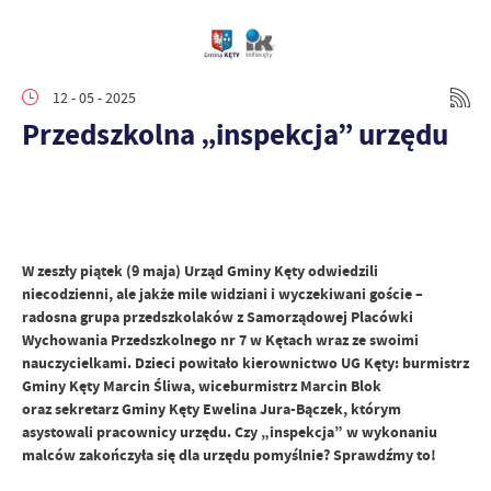
12 - 05 - 2025
Przedszkolna „inspekcja” urzędu
W zeszły piątek (9 maja) Urząd Gminy Kęty odwiedzili
niecodzienni, ale jakże mile widziani i wyczekiwani goście –
radosna grupa przedszkolaków z Samorządowej Placówki
Wychowania Przedszkolnego nr 7 w Kętach wraz ze swoimi
nauczycielkami. Dzieci powitało kierownictwo UG Kęty: burmistrz
Gminy Kęty Marcin Śliwa, wiceburmistrz Marcin Blok
oraz sekretarz Gminy Kęty Ewelina Jura-Bączek, którym
asystowali pracownicy urzędu. Czy „inspekcja” w wykonaniu
malców zakończyła się dla urzędu pomyślnie? Sprawdźmy to!