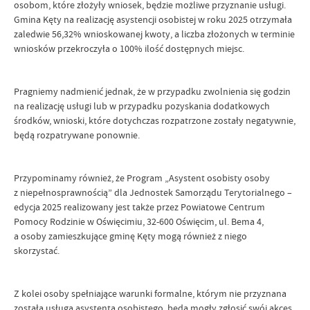
osobom, które złożyły wniosek, będzie możliwe przyznanie usługi.
Gmina Kęty na realizację asystencji osobistej w roku 2025 otrzymała
zaledwie 56,32% wnioskowanej kwoty, a liczba złożonych w terminie
wniosków przekroczyła o 100% ilość dostępnych miejsc.
Pragniemy nadmienić jednak, że w przypadku zwolnienia się godzin
na realizację usługi lub w przypadku pozyskania dodatkowych
środków, wnioski, które dotychczas rozpatrzone zostały negatywnie,
będą rozpatrywane ponownie.
Przypominamy również, że Program „Asystent osobisty osoby
z niepełnosprawnością” dla Jednostek Samorządu Terytorialnego –
edycja 2025 realizowany jest także przez Powiatowe Centrum
Pomocy Rodzinie w Oświęcimiu, 32-600 Oświęcim, ul. Bema 4,
a osoby zamieszkujące gminę Kęty mogą również z niego
skorzystać.
Z kolei osoby spełniające warunki formalne, którym nie przyznana
została usługa asystenta osobistego, będą mogły zgłosić swój akces