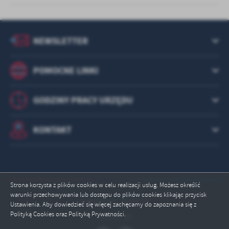
NEWSLETTER
POMOCNE LINKI
GODZINY PRACY URZĘDU
KONTAKT
Strona korzysta z plików cookies w celu realizacji usług. Możesz określić
warunki przechowywania lub dostępu do plików cookies klikając przycisk
Odwiedzin: 5648034
Ustawienia. Aby dowiedzieć się więcej zachęcamy do zapoznania się z
Polityką Cookies oraz Polityką Prywatności.
ZAPISZ WYBRANE
Online: 15