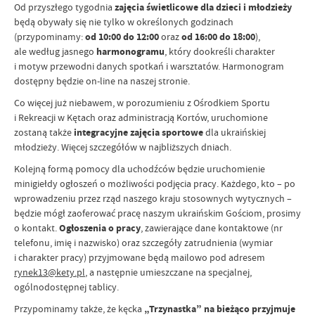
Od przyszłego tygodnia
zajęcia świetlicowe dla dzieci i młodzieży
będą obywały się nie tylko w określonych godzinach
(przypominamy:
od 10:00 do 12:00
oraz
od 16:00 do 18:00
),
ale według jasnego
harmonogramu
, który dookreśli charakter
i motyw przewodni danych spotkań i warsztatów. Harmonogram
dostępny będzie on-line na naszej stronie.
Co więcej już niebawem, w porozumieniu z Ośrodkiem Sportu
i Rekreacji w Kętach oraz administracją Kortów, uruchomione
zostaną także
integracyjne zajęcia sportowe
dla ukraińskiej
młodzieży. Więcej szczegółów w najbliższych dniach.
Kolejną formą pomocy dla uchodźców będzie uruchomienie
minigiełdy ogłoszeń o możliwości podjęcia pracy. Każdego, kto – po
wprowadzeniu przez rząd naszego kraju stosownych wytycznych –
będzie mógł zaoferować pracę naszym ukraińskim Gościom, prosimy
o kontakt.
Ogłoszenia o pracy
, zawierające dane kontaktowe (nr
telefonu, imię i nazwisko) oraz szczegóły zatrudnienia (wymiar
i charakter pracy) przyjmowane będą mailowo pod adresem
rynek13@kety.pl
, a następnie umieszczane na specjalnej,
ogólnodostępnej tablicy.
Przypominamy także, że kęcka
„Trzynastka” na bieżąco przyjmuje