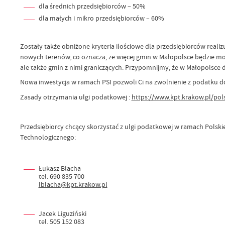
dla średnich przedsiębiorców – 50%
dla małych i mikro przedsiębiorców – 60%
Zostały także obniżone kryteria ilościowe dla przedsiębiorców reali
nowych terenów, co oznacza, że więcej gmin w Małopolsce będzie mog
ale także gmin z nimi graniczących. Przypomnijmy, że w Małopolsce 
Nowa inwestycja w ramach PSI pozwoli Ci na zwolnienie z podatku do
Zasady otrzymania ulgi podatkowej :
https://www.kpt.krakow.pl/pol
Przedsiębiorcy chcący skorzystać z ulgi podatkowej w ramach Polski
Technologicznego:
Łukasz Blacha
tel. 690 835 700
lblacha@kpt.krakow.pl
Jacek Liguziński
tel. 505 152 083