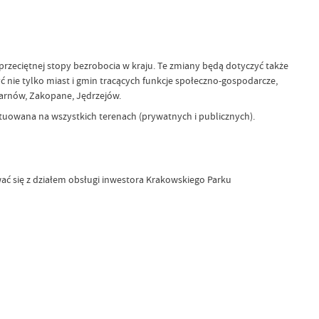
 przeciętnej stopy bezrobocia w kraju. Te zmiany będą dotyczyć także
 nie tylko miast i gmin tracących funkcje społeczno-gospodarcze,
Tarnów, Zakopane, Jędrzejów.
ytuowana na wszystkich terenach (prywatnych i publicznych).
wać się z działem obsługi inwestora Krakowskiego Parku