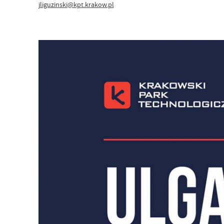
jliguzinski@kpt.krakow.pl