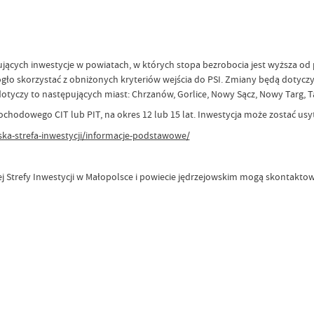
zujących inwestycje w powiatach, w których stopa bezrobocia jest wyższa od
ło skorzystać z obniżonych kryteriów wejścia do PSI. Zmiany będą dotyczyć
dotyczy to następujących miast: Chrzanów, Gorlice, Nowy Sącz, Nowy Targ, 
chodowego CIT lub PIT, na okres 12 lub 15 lat. Inwestycja może zostać us
ska-strefa-inwestycji/informacje-podstawowe/
ej Strefy Inwestycji w Małopolsce i powiecie jędrzejowskim mogą skontakto