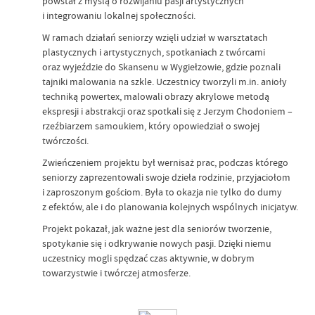
powstał z myślą o rozwijaniu pasji artystycznych
i integrowaniu lokalnej społeczności.
W ramach działań seniorzy wzięli udział w warsztatach
plastycznych i artystycznych, spotkaniach z twórcami
oraz wyjeździe do Skansenu w Wygiełzowie, gdzie poznali
tajniki malowania na szkle. Uczestnicy tworzyli m.in. anioły
techniką powertex, malowali obrazy akrylowe metodą
ekspresji i abstrakcji oraz spotkali się z Jerzym Chodoniem –
rzeźbiarzem samoukiem, który opowiedział o swojej
twórczości.
Zwieńczeniem projektu był wernisaż prac, podczas którego
seniorzy zaprezentowali swoje dzieła rodzinie, przyjaciołom
i zaproszonym gościom. Była to okazja nie tylko do dumy
z efektów, ale i do planowania kolejnych wspólnych inicjatyw.
Projekt pokazał, jak ważne jest dla seniorów tworzenie,
spotykanie się i odkrywanie nowych pasji. Dzięki niemu
uczestnicy mogli spędzać czas aktywnie, w dobrym
towarzystwie i twórczej atmosferze.