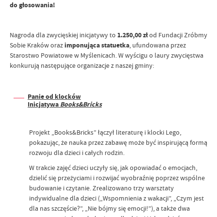
do głosowania!
Nagroda dla zwycięskiej inicjatywy to
1.250,00 zł
od Fundacji Zróbmy
Sobie Kraków oraz
imponująca statuetka
, ufundowana przez
Starostwo Powiatowe w Myślenicach. W wyścigu o laury zwycięstwa
konkurują następujące organizacje z naszej gminy:
Panie od klocków
Inicjatywa
Books&Bricks
Projekt „Books&Bricks” łączył literaturę i klocki Lego,
pokazując, że nauka przez zabawę może być inspirującą formą
rozwoju dla dzieci i całych rodzin.
W trakcie zajęć dzieci uczyły się, jak opowiadać o emocjach,
dzielić się przeżyciami i rozwijać wyobraźnię poprzez wspólne
budowanie i czytanie. Zrealizowano trzy warsztaty
indywidualne dla dzieci („Wspomnienia z wakacji”, „Czym jest
dla nas szczęście?”, „Nie bójmy się emocji!”), a także dwa