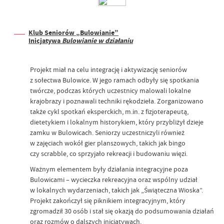
Klub Seniorów „Bulowianie”
Inicjatywa
Bulowianie w działaniu
Projekt miał na celu integrację i aktywizację seniorów
z sołectwa Bulowice. W jego ramach odbyły się spotkania
twórcze, podczas których uczestnicy malowali lokalne
krajobrazy i poznawali techniki rękodzieła. Zorganizowano
także cykl spotkań eksperckich, m.in. z fizjoterapeutą,
dietetykiem i lokalnym historykiem, który przybliżył dzieje
zamku w Bulowicach. Seniorzy uczestniczyli również
w zajęciach wokół gier planszowych, takich jak bingo
czy scrabble, co sprzyjało rekreacji i budowaniu więzi.
Ważnym elementem były działania integracyjne poza
Bulowicami – wycieczka rekreacyjna oraz wspólny udział
w lokalnych wydarzeniach, takich jak „Świąteczna Wioska”.
Projekt zakończył się piknikiem integracyjnym, który
zgromadził 30 osób i stał się okazją do podsumowania działań
oraz rozmów o dalszych inicjatywach.