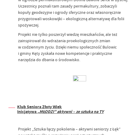
Uczestnicy poznali tam zasady permakultury, zobaczyli
kopuły geodezyjne i ogrody sferyczne oraz własnoręcznie
przygotowali woskowijki – ekologiczną alternatywę dla folii
spożywczej.
Projekt nie tylko poszerzył wiedzę mieszkańców, ale też
zainspirował do wdrażania proekologicznych zmian
w codziennym życiu. Dzięki niemu społeczność Bulowic
i gminy Kęty zyskała nowe kompetencje i praktyczne
narzędzia do dbania o środowisko.
Klub Seniora Złoty Wiek
Inicjatywa
„MŁODZI” aktywni – ze sztuką na TY
Projekt „Sztuka łączy pokolenia – aktywni seniorzy z Łęk”