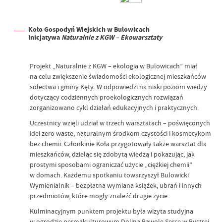
Koło Gospodyń Wiejskich w Bulowicach
Inicjatywa
Naturalnie z KGW – Ekowarsztaty
Projekt „Naturalnie z KGW – ekologia w Bulowicach” miał
na celu zwiększenie świadomości ekologicznej mieszkańców
sołectwa i gminy Kęty. W odpowiedzi na niski poziom wiedzy
dotyczący codziennych proekologicznych rozwiązań
zorganizowano cykl działań edukacyjnych i praktycznych.
Uczestnicy wzięli udział w trzech warsztatach – poświęconych
idei zero waste, naturalnym środkom czystości i kosmetykom
bez chemii. Członkinie Koła przygotowały także warsztat dla
mieszkańców, dzieląc się zdobytą wiedzą i pokazując, jak
prostymi sposobami ograniczać użycie „ciężkiej chemii”
w domach. Każdemu spotkaniu towarzyszył Bulowicki
Wymienialnik – bezpłatna wymiana książek, ubrań i innych
przedmiotów, które mogły znaleźć drugie życie.
Kulminacyjnym punktem projektu była wizyta studyjna
w ogrodzie permakulturowym Dolina Bawole Serce w Bystrej.