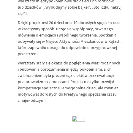
warsztaty międzypokoleniowe dla dzieci i ich rodziców
lub dziadków („Wybudujmy sobie bajkę!”, „Stoliczku nakryj
się!”).
Dzięki projektowi 20 dzieci oraz 10 dorosłych spędziło czas
w kreatywny sposób, ucząc się współpracy, otwartego
mówienia o emocjach i wspólnego tworzenia. Spotkania
odbywały się w Miejscu Aktywności Mieszkańców w Kętach,
które zapewniło dostęp do odpowiednio przygotowanej
przestrzeni.
Warsztaty stały się okazją do pogłębienia więzi rodzinnych
i budowania porozumienia między pokoleniami, a ich
zwieńczeniem była prezentacja efektów oraz ewaluacja
przeprowadzona z rodzicami. Projekt nie tylko rozwijał
kompetencje społeczne i emocjonalne dzieci, ale również
motywował dorosłych do kreatywnego spędzania czasu
z najmłodszymi.