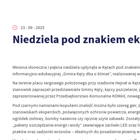
23 - 09 - 2025
Niedziela pod znakiem ek
Miniona słoneczna i piękna niedziela upłynęła w Kętach pod znakiem
informacyjno-edukacyjnej „Gmina Kęty dba o klimat”, realizowanej w 
Na terenie placu targowego położonego przy stadionie Hejnał w Kęt
stanowisk zapraszali przedstawiciele Gminy Kęty, kęccy pszczelarze,
zaprezentowanej przez Przedsiębiorstwo Komunalne KOMAX, nowego p
Pod czarnymi namiotami-kopułami znaleźć można było szereg gier, 
stanowiskach eksperckich, poświęconych ochronie powietrza, energi
ogródek ziołowy, bomby nasienne czy ręcznie szyte zabawki. Zosta
„pakiety oszczędzania energii i wody” zawierające żarówki LED oraz li
ptaków oraz sadzonki wrzosów – idealnych do posadzenia jesienią w 