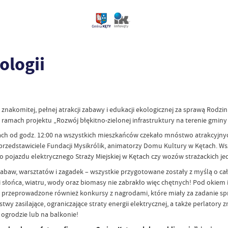
ologii
 znakomitej, pełnej atrakcji zabawy i edukacji ekologicznej za sprawą Rodz
ramach projektu „Rozwój błękitno-zielonej infrastruktury na terenie gminy 
ach od godz. 12:00 na wszystkich mieszkańców czekało mnóstwo atrakcyjnyc
 przedstawiciele Fundacji Mysikrólik, animatorzy Domu Kultury w Kętach. Wsz
ojazdu elektrycznego Straży Miejskiej w Kętach czy wozów strażackich jed
zabaw, warsztatów i zagadek – wszystkie przygotowane zostały z myślą o c
i słońca, wiatru, wody oraz biomasy nie zabrakło więc chętnych! Pod okiem
ły przeprowadzone również konkursy z nagrodami, które miały za zadanie 
stwy zasilające, ograniczające straty energii elektrycznej, a także perlator
ogrodzie lub na balkonie!