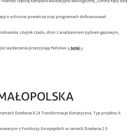
również częścią kampanii edukacyjno-ekologicznej „Gmina Kęty dba
rmacji o ochronie powietrza oraz programach dofinansowań
rodowiska: czujnik czadu, dron z analizatorem pyłowo-gazowym,
zęści wydarzenia przeczytają Państwo
– tutaj –
amach Działania 8.14 Transformacja klimatyczna, Typ projektu A
sowanym z Funduszy Europejskich w ramach Działania 2.5