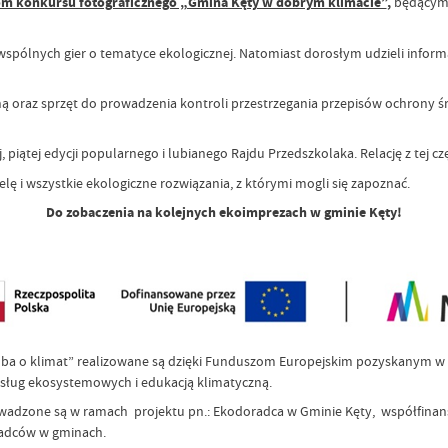
om konkursu fotograficznego „Gmina Kęty w dobrym klimacie”
,
będącym 
do wspólnych gier o tematyce ekologicznej. Natomiast dorosłym udzieli info
ą oraz sprzęt do prowadzenia kontroli przestrzegania przepisów ochrony ś
piątej edycji popularnego i lubianego Rajdu Przedszkolaka. Relację z tej c
lę i wszystkie ekologiczne rozwiązania, z którymi mogli się zapoznać.
Do zobaczenia na kolejnych ekoimprezach w gminie Kęty!
ba o klimat” realizowane są dzięki Funduszom Europejskim pozyskanym w r
usług ekosystemowych i edukacją klimatyczną.
wadzone są w ramach projektu pn.: Ekodoradca w Gminie Kęty, współfinan
radców w gminach.