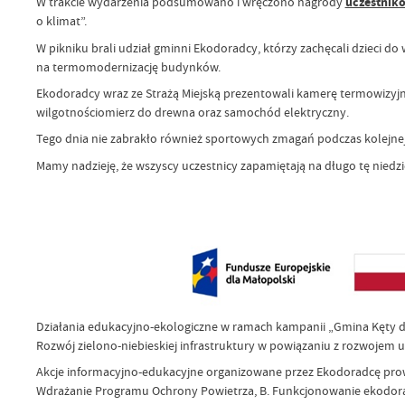
W trakcie wydarzenia podsumowano i wręczono nagrody
uczestnik
o klimat”.
W pikniku brali udział gminni Ekodoradcy, którzy zachęcali dzieci 
na termomodernizację budynków.
Ekodoradcy wraz ze Strażą Miejską prezentowali kamerę termowizyjn
wilgotnościomierz do drewna oraz samochód elektryczny.
Tego dnia nie zabrakło również sportowych zmagań podczas kolejnej, 
Mamy nadzieję, że wszyscy uczestnicy zapamiętają na długo tę niedzie
Działania edukacyjno-ekologiczne w ramach kampanii „Gmina Kęty d
Rozwój zielono-niebieskiej infrastruktury w powiązaniu z rozwojem 
Akcje informacyjno-edukacyjne organizowane przez Ekodoradcę pro
Wdrażanie Programu Ochrony Powietrza, B. Funkcjonowanie ekodo