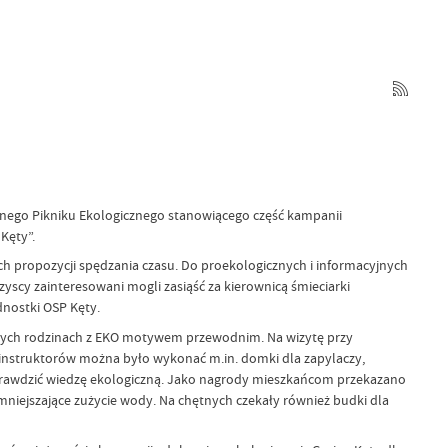
innego Pikniku Ekologicznego stanowiącego część kampanii
Kęty”.
h propozycji spędzania czasu. Do proekologicznych i informacyjnych
yscy zainteresowani mogli zasiąść za kierownicą śmieciarki
nostki OSP Kęty.
ałych rodzinach z EKO motywem przewodnim. Na wizytę przy
 instruktorów można było wykonać m.in. domki dla zapylaczy,
sprawdzić wiedzę ekologiczną. Jako nagrody mieszkańcom przekazano
y zmniejszające zużycie wody. Na chętnych czekały również budki dla