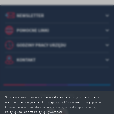
NEWSLETTER
POMOCNE LINKI
GODZINY PRACY URZĘDU
KONTAKT
Odwiedzin: 5648051
Strona korzysta z plików cookies w celu realizacji usług. Możesz określić
warunki przechowywania lub dostępu do plików cookies klikając przycisk
Online: 16
Ustawienia. Aby dowiedzieć się więcej zachęcamy do zapoznania się z
Polityką Cookies oraz Polityką Prywatności.