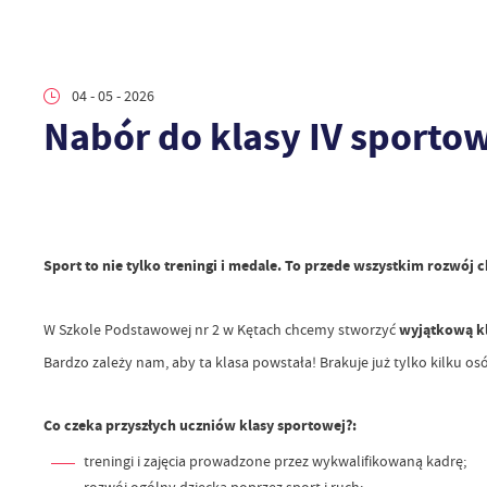
04 - 05 - 2026
Nabór do klasy IV sportow
Sport to nie tylko treningi i medale. To przede wszystkim rozwój 
W Szkole Podstawowej nr 2 w Kętach chcemy stworzyć
wyjątkową k
Bardzo zależy nam, aby ta klasa powstała! Brakuje już tylko kilku
Co czeka przyszłych uczniów klasy sportowej?:
treningi i zajęcia prowadzone przez wykwalifikowaną kadrę;
rozwój ogólny dziecka poprzez sport i ruch;