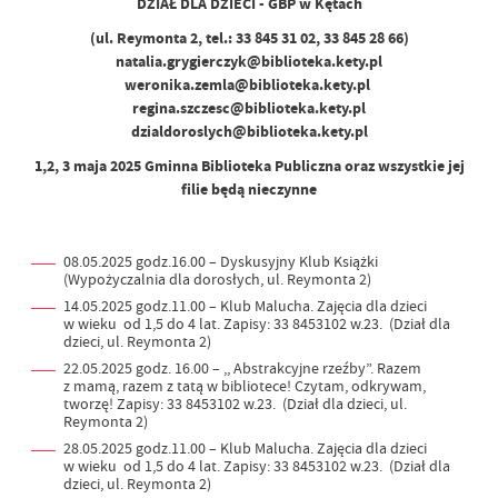
DZIAŁ DLA DZIECI - GBP w Kętach
(ul. Reymonta 2, tel.: 33 845 31 02, 33 845 28 66)
natalia.grygierczyk@biblioteka.kety.pl
weronika.zemla@biblioteka.kety.pl
regina.szczesc@biblioteka.kety.pl
dzialdoroslych@biblioteka.kety.pl
1,2, 3 maja 2025 Gminna Biblioteka Publiczna oraz wszystkie jej
filie będą nieczynne
08.05.2025 godz.16.00 – Dyskusyjny Klub Książki
(Wypożyczalnia dla dorosłych, ul. Reymonta 2)
14.05.2025 godz.11.00 – Klub Malucha. Zajęcia dla dzieci
w wieku od 1,5 do 4 lat. Zapisy: 33 8453102 w.23. (Dział dla
dzieci, ul. Reymonta 2)
22.05.2025 godz. 16.00 – ,, Abstrakcyjne rzeźby”. Razem
z mamą, razem z tatą w bibliotece! Czytam, odkrywam,
tworzę! Zapisy: 33 8453102 w.23. (Dział dla dzieci, ul.
Reymonta 2)
28.05.2025 godz.11.00 – Klub Malucha. Zajęcia dla dzieci
w wieku od 1,5 do 4 lat. Zapisy: 33 8453102 w.23. (Dział dla
dzieci, ul. Reymonta 2)