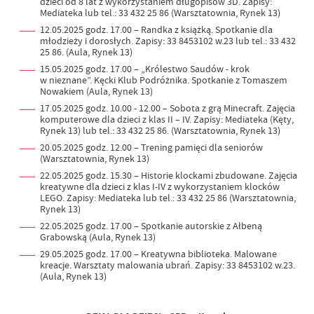
dzieci od 8 lat z wykorzystaniem długopisów 3D. Zapisy:
Mediateka lub tel.: 33 432 25 86 (Warsztatownia, Rynek 13)
12.05.2025 godz. 17.00 – Randka z książką. Spotkanie dla
młodzieży i dorosłych. Zapisy: 33 8453102 w.23 lub tel.: 33 432
25 86. (Aula, Rynek 13)
15.05.2025 godz. 17.00 – „Królestwo Saudów - krok
w nieznane”. Kęcki Klub Podróżnika. Spotkanie z Tomaszem
Nowakiem (Aula, Rynek 13)
17.05.2025 godz. 10.00 - 12.00 – Sobota z grą Minecraft. Zajęcia
komputerowe dla dzieci z klas II – IV. Zapisy: Mediateka (Kęty,
Rynek 13) lub tel.: 33 432 25 86. (Warsztatownia, Rynek 13)
20.05.2025 godz. 12.00 – Trening pamięci dla seniorów
(Warsztatownia, Rynek 13)
22.05.2025 godz. 15.30 – Historie klockami zbudowane. Zajęcia
kreatywne dla dzieci z klas I-IV z wykorzystaniem klocków
LEGO. Zapisy: Mediateka lub tel.: 33 432 25 86 (Warsztatownia,
Rynek 13)
22.05.2025 godz. 17.00 – Spotkanie autorskie z Ałbeną
Grabowską (Aula, Rynek 13)
29.05.2025 godz. 17.00 – Kreatywna biblioteka. Malowane
kreacje. Warsztaty malowania ubrań. Zapisy: 33 8453102 w.23.
(Aula, Rynek 13)