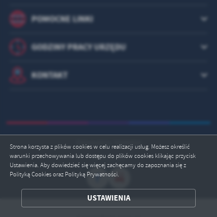
POMOCNE LINKI
GODZINY PRACY URZĘDU
KONTAKT
Odwiedzin: 5646856
Strona korzysta z plików cookies w celu realizacji usług. Możesz określić
warunki przechowywania lub dostępu do plików cookies klikając przycisk
Online: 24
Ustawienia. Aby dowiedzieć się więcej zachęcamy do zapoznania się z
ZAPISZ WYBRANE
Polityką Cookies oraz Polityką Prywatności.
USTAWIENIA
ODRZUĆ WSZYSTKIE