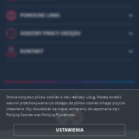
POMOCNE LINKI
GODZINY PRACY URZĘDU
KONTAKT
Odwiedzin: 5642778
Strona korzysta z plików cookies w celu realizacji usług. Możesz określić
warunki przechowywania lub dostępu do plików cookies klikając przycisk
Online: 51
Ustawienia. Aby dowiedzieć się więcej zachęcamy do zapoznania się z
Polityką Cookies oraz Polityką Prywatności.
ZAPISZ WYBRANE
USTAWIENIA
ODRZUĆ WSZYSTKIE