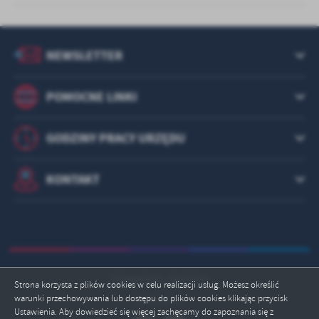
NEWSLETTER
POMOCNE LINKI
GODZINY PRACY URZĘDU
KONTAKT
Odwiedzin: 5643214
Strona korzysta z plików cookies w celu realizacji usług. Możesz określić
warunki przechowywania lub dostępu do plików cookies klikając przycisk
Online: 43
Ustawienia. Aby dowiedzieć się więcej zachęcamy do zapoznania się z