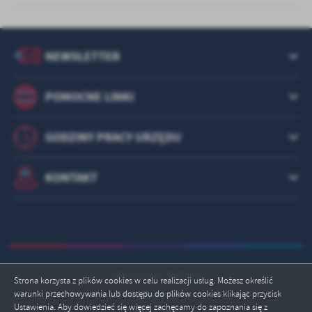
NEWSLETTER
POMOCNE LINKI
GODZINY PRACY URZĘDU
KONTAKT
Odwiedzin: 5643216
Strona korzysta z plików cookies w celu realizacji usług. Możesz określić
warunki przechowywania lub dostępu do plików cookies klikając przycisk
Online: 43
Ustawienia. Aby dowiedzieć się więcej zachęcamy do zapoznania się z