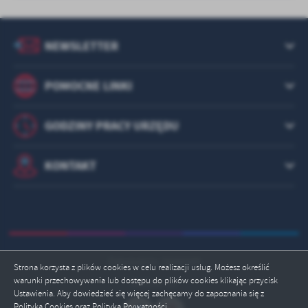
NEWSLETTER
POMOCNE LINKI
GODZINY PRACY URZĘDU
KONTAKT
Odwiedzin: 5644349
Strona korzysta z plików cookies w celu realizacji usług. Możesz określić
warunki przechowywania lub dostępu do plików cookies klikając przycisk
Online: 31
Ustawienia. Aby dowiedzieć się więcej zachęcamy do zapoznania się z
Polityką Cookies oraz Polityką Prywatności.