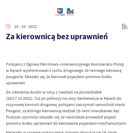
19 - 10 - 2022
Za kierownicą bez uprawnień
Policjanci z Ogniwa Patrolowo–Interwencyjnego Komisariatu Policji
w Kętach wyeliminowali z ruchu drogowego 19–letniego kierowcę
peugeota. Okazało się, że kierował pojazdem pomimo braku
uprawnień.
Do zdarzenia doszło w nocy z niedzieli na poniedziałek
(16/17.10.2022). Tuż po północy na ulicy Sienkiewicza w Kętach do
rutynowej kontroli drogowej policjanci zatrzymali samochód marki
Peugeot, za którego kierownicą siedział 19–letni mieszkaniec Kęt.
Podczas czynności okazało się, że nastolatek prowadził pojazd
pomimo braku uprawnień do kierowania pojazdami mechanicznymi.
Materiały w sprawie wykroczenia, którego dopuścił się 19–latek