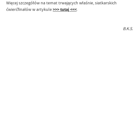
Więcej szczegółów na temat trwających właśnie, siatkarskich
ćwierćfinałów w artykule
>>> tutaj <<<
.
B.K.S.