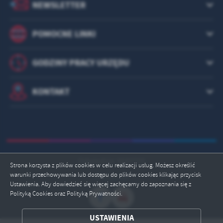
NEWSLETTER
POMOCNE LINKI
GODZINY PRACY URZĘDU
KONTAKT
Odwiedzin: 5647775
Strona korzysta z plików cookies w celu realizacji usług. Możesz określić
warunki przechowywania lub dostępu do plików cookies klikając przycisk
Online: 11
Ustawienia. Aby dowiedzieć się więcej zachęcamy do zapoznania się z
Polityką Cookies oraz Polityką Prywatności.
ZAPISZ WYBRANE
USTAWIENIA