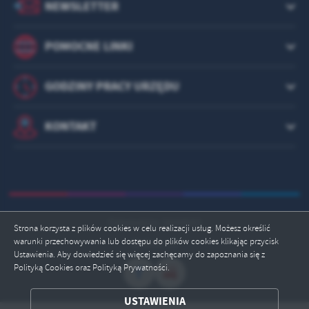
NEWSLETTER
POMOCNE LINKI
GODZINY PRACY URZĘDU
KONTAKT
Odwiedzin: 5644593
Strona korzysta z plików cookies w celu realizacji usług. Możesz określić
warunki przechowywania lub dostępu do plików cookies klikając przycisk
Online: 12
Ustawienia. Aby dowiedzieć się więcej zachęcamy do zapoznania się z
Polityką Cookies oraz Polityką Prywatności.
ZAPISZ WYBRANE
USTAWIENIA