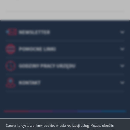
NEWSLETTER
POMOCNE LINKI
GODZINY PRACY URZĘDU
KONTAKT
Odwiedzin: 5645876
Strona korzysta z plików cookies w celu realizacji usług. Możesz określić