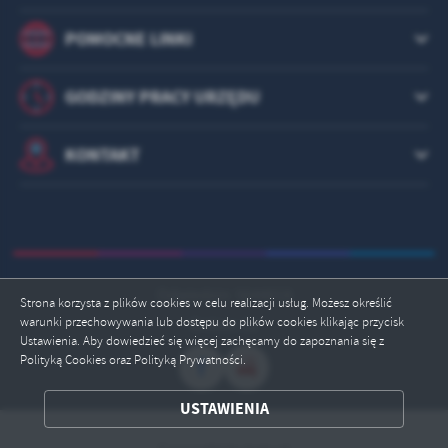
POMOCNE LINKI
GODZINY PRACY URZĘDU
KONTAKT
Odwiedzin: 5644018
Strona korzysta z plików cookies w celu realizacji usług. Możesz określić
warunki przechowywania lub dostępu do plików cookies klikając przycisk
Online: 32
Ustawienia. Aby dowiedzieć się więcej zachęcamy do zapoznania się z
Polityką Cookies oraz Polityką Prywatności.
ZAPISZ WYBRANE
USTAWIENIA
ODRZUĆ WSZYSTKIE