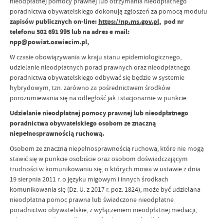
nieodpłatnej pomocy prawnej lub otrzymania nieodpłatnego
poradnictwa obywatelskiego dokonują zgłoszeń za pomocą modułu
zapisów publicznych
on-line:
https://np.ms.gov.pl
, pod nr
telefonu 502 691 995 lub na adres e mail:
npp@powiat.oswiecim.pl,
W czasie obowiązywania w kraju stanu epidemiologicznego,
udzielanie nieodpłatnych porad prawnych oraz nieodpłatnego
poradnictwa obywatelskiego odbywać się będzie w systemie
hybrydowym, tzn. zarówno za pośrednictwem środków
porozumiewania się na odległość jak i stacjonarnie w punkcie.
Udzielanie nieodpłatnej pomocy prawnej lub nieodpłatnego
poradnictwa obywatelskiego osobom ze znaczną
niepełnosprawnością ruchową.
Osobom ze znaczną niepełnosprawnością ruchową, które nie mogą
stawić się w punkcie osobiście oraz osobom doświadczającym
trudności w komunikowaniu się, o których mowa w ustawie z dnia
19 sierpnia 2011 r. o języku migowym i innych środkach
komunikowania się (Dz. U. z 2017 r. poz. 1824), może być udzielana
nieodpłatna pomoc prawna lub świadczone nieodpłatne
poradnictwo obywatelskie, z wyłączeniem nieodpłatnej mediacji,