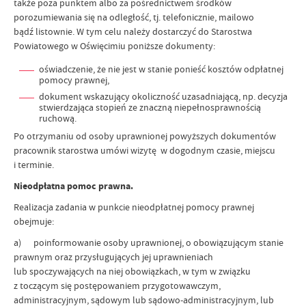
także poza punktem albo za pośrednictwem środków
porozumiewania się na odległość, tj. telefonicznie, mailowo
bądź listownie. W tym celu należy dostarczyć do Starostwa
Powiatowego w Oświęcimiu poniższe dokumenty:
oświadczenie, że nie jest w stanie ponieść kosztów odpłatnej
pomocy prawnej,
dokument wskazujący okoliczność uzasadniającą, np. decyzja
stwierdzająca stopień ze znaczną niepełnosprawnością
ruchową.
Po otrzymaniu od osoby uprawnionej powyższych dokumentów
pracownik starostwa umówi wizytę w dogodnym czasie, miejscu
i terminie.
Nieodpłatna pomoc prawna.
Realizacja zadania w punkcie nieodpłatnej pomocy prawnej
obejmuje:
a) poinformowanie osoby uprawnionej, o obowiązującym stanie
prawnym oraz przysługujących jej uprawnieniach
lub spoczywających na niej obowiązkach, w tym w związku
z toczącym się postępowaniem przygotowawczym,
administracyjnym, sądowym lub sądowo-administracyjnym, lub