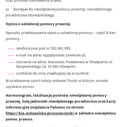
oraz procesie stanowienia prawa,
e) dostępie do nieodpłatnej pomocy prawnej i nieodpłatnego
poradnictwa obywatelskiego.
Opinia o udzielonej pomocy prawnej.
Sposoby przekazywania opinii o udzielonej pomocy – część B kart
pomocy:
telefonicznie pod nr 502 691 995,
e-mail na adres npp@powiat.oswiecim.pl,
listownie na adres Starostwo Powiatowe w Oświęcimiu ul.
Wyspiańskiego 10, 32-602 Oświęcim,
osobiście do urny znajdującej się w punkcie.
W przekazanej opinii należy wskazać Punkt w którym została
uzyskana pomoc.
Harmonogram, lokalizację punktów nieodpłatnej pomocy
prawnej, listę jednostek nieodpłatnego poradnictwa oraz karty
informacyjne znajdziecie Państwo na stronie
https://bip.malopolska.pl/oswiecimski
w zakładce nieodpłatna
pomoc prawna.