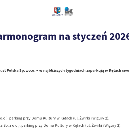
rmonogram na styczeń 2026
 Polska Sp. z o.o. – w najbliższych tygodniach zaparkują w Kętach swo
), parking przy Domu Kultury w Kętach (ul. Żwirki i Wigury 2);
. z o.o.), parking przy Domu Kultury w Kętach (ul. Żwirki i Wigury 2).