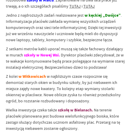
rozbudowa
szkoły w Malcu
. Zaplanowane na dwa lata prace już
trwają, a o ich szczegółach pisaliśmy
TUTAJ
i
TUTAJ
Jedno z najdroższych zadań realizowane jest
w kęckiej „Dwójce”
.
Informatyzacja placówki zakłada wymianę wszystkich urządzeń
komputerowych oraz sieci tele-informatycznej. Dzięki tej inwestycji
już we wrześniu nauczyciele i uczniowie będą mieli do dyspozycji
nowe laptopy, tablety, komputery i szybkie, bezpieczne łącza.
Z setkami metrów kabli uporać muszą się także fachowcy działający
w murach
szkoły w Nowej Wsi.
Dyrektor placówki zdecydował, że w
te wakacje kontynuowane będą prace polegające na wymianie starej
instalacji elektrycznej. Bezpieczeństwo dzieci to podstawa!
Z kolei
w Witkowicach
w najbliższym czasie rozpocznie się
demontaż starych okien w budynku szkoły, by już niebawem ich
miejsce zajęły nowe kwatery. To kolejny etap wymiany stolarki
okiennej w placówce. Nowe oblicze zyska tu również przedszkolny
ogród, bo rozstanie rozbudowany i doposażony.
Wielka inwestycja czeka także
szkołę w Bielanach.
Na terenie
placówki planowana jest budowa wielofunkcyjnego boiska, które
zastąpi służący dotychczas uczniom asfaltowy plac. Przetarg na tę
inwestycją niebawem zostanie ogłoszony.